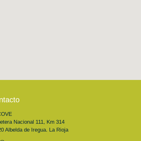
ntacto
COVE
etera Nacional 111, Km 314
0 Albelda de Iregua. La Rioja